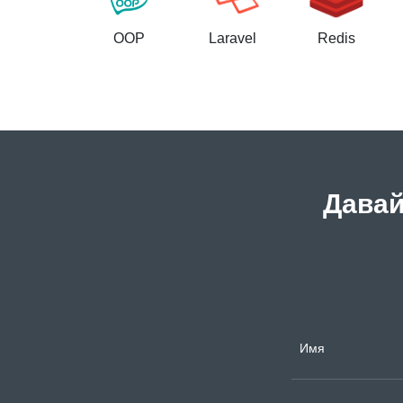
OOP
Laravel
Redis
Давай