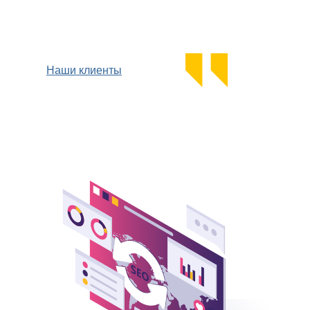
условия контракта.
Тобиас Витман
Наши клиенты
Руководитель Группы,GIZ