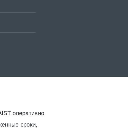
AIST оперативно
С компанией AIST был з
женные сроки,
разработке онлайн пла