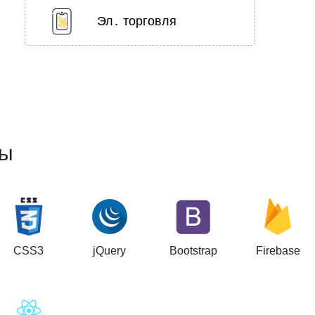
Эл․ торговля
мы
CSS3
jQuery
Bootstrap
Firebase